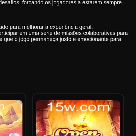
desafios, forçando os jogadores a estarem sempre
de para melhorar a experiência geral.
ticipar em uma série de missões colaborativas para
e que o jogo permaneça justo e emocionante para