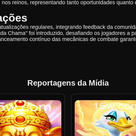
 nos reinos, representando tanto oportunidades quanto 
zações
ualizações regulares, integrando feedback da comunida
 Chama" foi introduzido, desafiando os jogadores a par
lanceamento contínuo das mecânicas de combate garant
Reportagens da Mídia