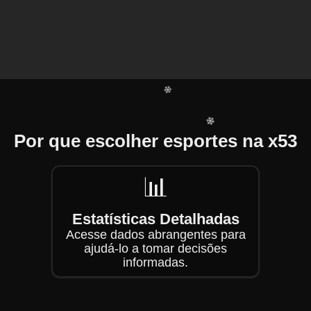
❄
❄
❄
❄
Por que escolher esportes na x53
❄
❄
📊
❄
Estatísticas Detalhadas
Acesse dados abrangentes para
ajudá-lo a tomar decisões
informadas.