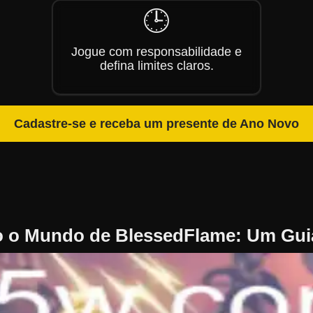
🕒
Jogue com responsabilidade e
defina limites claros.
Cadastre-se e receba um presente de Ano Novo
o o Mundo de BlessedFlame: Um Gui