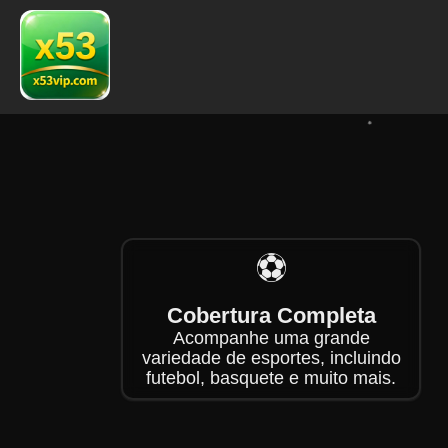
❄
❄
❄
⚽
Cobertura Completa
Acompanhe uma grande
variedade de esportes, incluindo
futebol, basquete e muito mais.