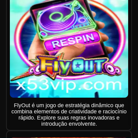
FlyOut é um jogo de estratégia dinâmico que
combina elementos de criatividade e raciocínio
rápido. Explore suas regras inovadoras e
introdução envolvente.