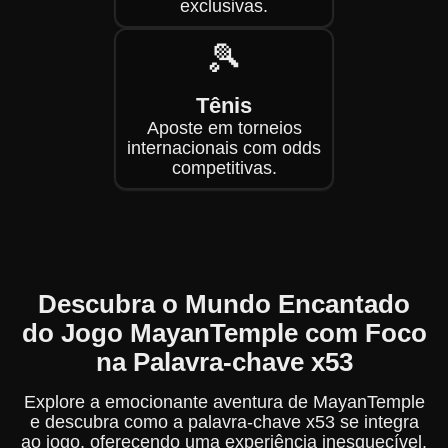
exclusivas.
🎾
Tênis
Aposte em torneios
internacionais com odds
competitivas.
Descubra o Mundo Encantado
do Jogo MayanTemple com Foco
na Palavra-chave x53
Explore a emocionante aventura de MayanTemple
e descubra como a palavra-chave x53 se integra
ao jogo, oferecendo uma experiência inesquecível.