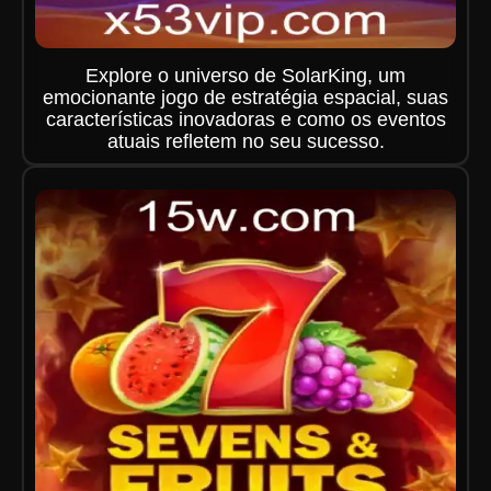
Explore o universo de SolarKing, um
emocionante jogo de estratégia espacial, suas
características inovadoras e como os eventos
atuais refletem no seu sucesso.