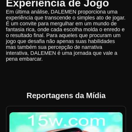
Experiência de Jogo
Em última análise, DALEMEN proporciona uma
experiência que transcende o simples ato de jogar.
É um convite para mergulhar em um mundo de
fantasia rica, onde cada escolha molda o enredo e
o resultado final. Para aqueles que procuram um
jogo que desafia não apenas suas habilidades
mas também sua percepção de narrativa
interativa, DALEMEN é uma jornada que vale a
pena embarcar.
Reportagens da Mídia