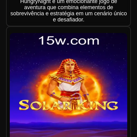
HungryNight é um emocionante jogo de
aventura que combina elementos de
sobrevivência e estratégia em um cenário único
e desafiador.