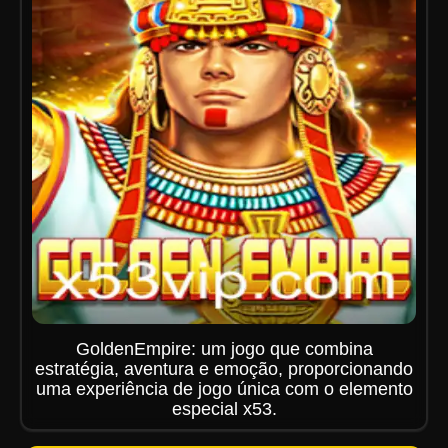
GoldenEmpire: um jogo que combina
estratégia, aventura e emoção, proporcionando
uma experiência de jogo única com o elemento
especial x53.