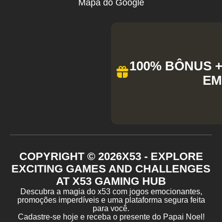
Mapa do Google
100% BÔNUS + 
EM
COPYRIGHT ©
2026
X53 - EXPLORE
EXCITING GAMES AND CHALLENGES
AT X53 GAMING HUB
Descubra a magia do x53 com jogos emocionantes,
promoções imperdíveis e uma plataforma segura feita
para você.
Cadastre-se hoje e receba o presente do Papai Noel!