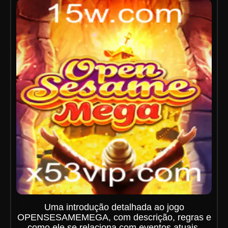
Uma introdução detalhada ao jogo
OPENSESAMEMEGA, com descrição, regras e
como ele se relaciona com eventos atuais.